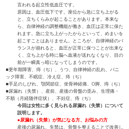
言われる起立性低血圧です。
原因は、血圧低下です。座位から急に立ち上がる
と、立ちくらみが起こることがあります。本来な
ら、自律神経の調整機能が働き、血圧は正常に保た
れます。急に立ち上がったからといって、めまいを
起こすことはありません。ところが、自律神経のバ
ランスが崩れると、血圧が正常に保つことが出来な
く、立ち上がる時に脳へ血液が送れなくなり、目の
前が一瞬真っ暗になってしまうのです。
■更年期障害、痔（ぢ）、うつ、自律神経の乱れ、パニ
ック障害、不眠症、冷え症、痔（ぢ）
■手足のしびれ、顎関節症、坐骨神経痛、O脚、痔（ぢ）
■尿漏れ（失禁）、産前、産後の骨盤の歪み、生理痛・
不順（月経随伴症状）、不妊症、痔（ぢ）
今回は女性に多く見られる尿漏れ（失禁）について
説明します。
●尿漏れ（失禁）が気になる方、お悩みの方
産後の尿漏れ、失禁は、骨盤を整えることで改善し