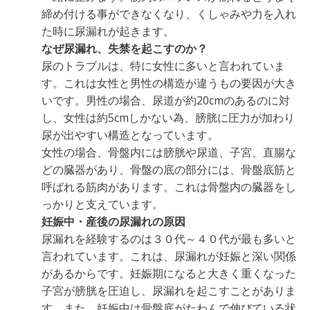
締め付ける事ができなくなり、くしゃみや力を入れ
た時に尿漏れが起きます。
なぜ尿漏れ、失禁を起こすのか？
尿のトラブルは、特に女性に多いと言われていま
す。これは女性と男性の構造が違うもの要因が大き
いです。男性の場合、尿道が約20cmのあるのに対
し、女性は約5cmしかない為、膀胱に圧力が加わり
尿が出やすい構造となっています。
女性の場合、骨盤内には膀胱や尿道、子宮、直腸な
どの臓器があり、骨盤の底の部分には、骨盤底筋と
呼ばれる筋肉があります。これは骨盤内の臓器をし
っかりと支えています。
妊娠中・産後の尿漏れの原因
尿漏れを経験するのは３０代～４０代が最も多いと
言われています。これは、尿漏れが妊娠と深い関係
があるからです。妊娠期になると大きく重くなった
子宮が膀胱を圧迫し、尿漏れを起こすことがありま
す。また、妊娠中は骨盤底がたわんで伸びている状