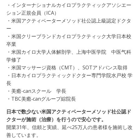
・インターナショナルカイロプラクティックアソシエー
ション正規会員（ICA）
・米国アクティベーターメソッド社公認上級認定ドクタ
ー
・米国クリーブランドカイロプラクティック大学日本校
卒業
・米国カイロ大学人体解剖学、上海中医学院 中医气科
学修了
・米国マッサージ資格（CMT）、SOTアドバンス取得
・日本カイロプラクティックドクター専門学院水戸校 学
長
・美癒-canスクール 学長
・TBC美癒‐canグループ綜院長
日本で数少ない米国アクティベーターメソッド社公認ド
クターが施術（治療）を行うので安心です。
開業31年、信頼と実績、延べ25万人の患者様を施術し改
善しています。