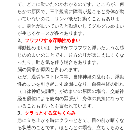
て、どこに動いたのかわかるのです。ところが、何
らかの原因で、三半規管に障害が起こると身体が動
いていないのに、リンパ液だけ動くこともありま
す。身体が動いていると勘違いしてグルグルめまい
が生じるケースが多々あります。
2、
フワフワする浮動性めまい
浮動性めまいは、身体がフワフワと浮いたような感
じのめまいのことです。片方の耳が聴こえにくくな
ったり、吐き気を伴う場合もあります。
脳の異常が原因と言われます。
ただ、過労やストレス等、自律神経の乱れも、浮動
性めまいを引き起こす原因になり、自律神経の乱れ
（自律神経失調症）がめまいの原因の場合、交感神
経を優位による筋肉の緊張が、身体の負担になって
いることも多いとも言われています。
3、
クラっとする立ちくらみ
急に立ち上がる時にクラっときて、目の前が暗くな
る状態のことです。ほとんどの場合、立ちくらみと