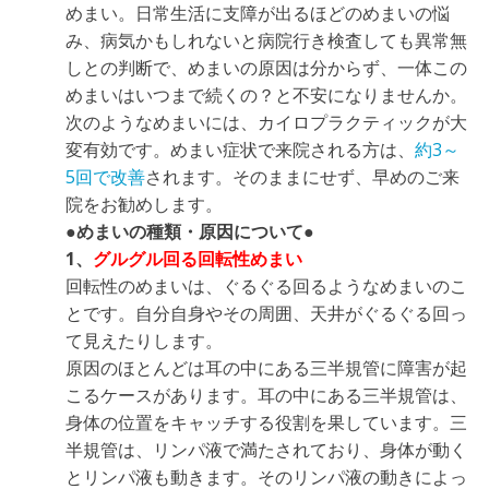
めまい。日常生活に支障が出るほどのめまいの悩
み、病気かもしれないと病院行き検査しても異常無
しとの判断で、めまいの原因は分からず、一体この
めまいはいつまで続くの？と不安になりませんか。
次のようなめまいには、カイロプラクティックが大
変有効です。めまい症状で来院される方は、
約3～
5回で改善
されます。そのままにせず、早めのご来
院をお勧めします。
●
めまいの種類・原因について
●
1、
グルグル回る回転性めまい
回転性のめまいは、ぐるぐる回るようなめまいのこ
とです。自分自身やその周囲、天井がぐるぐる回っ
て見えたりします。
原因のほとんどは耳の中にある三半規管に障害が起
こるケースがあります。耳の中にある三半規管は、
身体の位置をキャッチする役割を果しています。三
半規管は、リンパ液で満たされており、身体が動く
とリンパ液も動きます。そのリンパ液の動きによっ